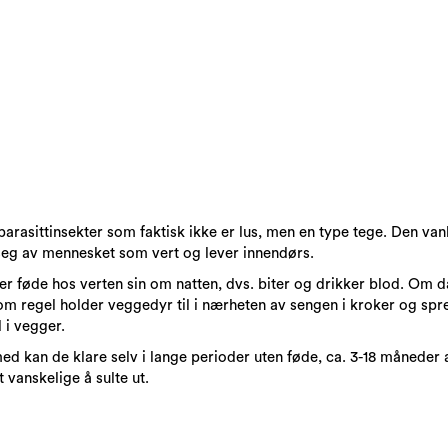
arasittinsekter som faktisk ikke er lus, men en type tege. Den van
eg av mennesket som vert og lever innendørs.
ter føde hos verten sin om natten, dvs. biter og drikker blod. Om 
om regel holder veggedyr til i nærheten av sengen i kroker og sp
d i vegger.
d kan de klare selv i lange perioder uten føde, ca. 3-18 måneder
 vanskelige å sulte ut.