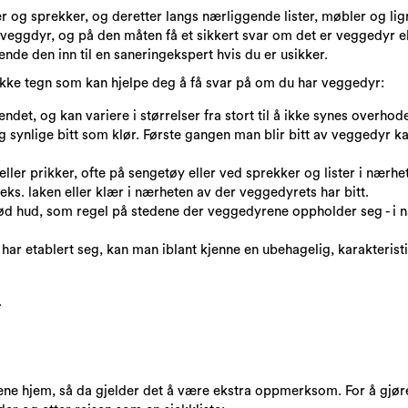
r og sprekker, og deretter langs nærliggende lister, møbler og li
 veggdyr, og på den måten få et sikkert svar om det er veggedyr el
nde den inn til en saneringekspert hvis du er usikker.
rekke tegn som kan hjelpe deg å få svar på om du har veggedyr:
det, og kan variere i størrelser fra stort til å ikke synes overhod
synlige bitt som klør. Første gangen man blir bitt av veggedyr kan 
eller prikker, ofte på sengetøy eller ved sprekker og lister i nærh
ks. laken eller klær i nærheten av der veggedyrets har bitt.
død hud, som regel på stedene der veggedyrene oppholder seg - i 
ar etablert seg, kan man iblant kjenne en ubehagelig, karakterist
.
ene hjem, så da gjelder det å være ekstra oppmerksom. For å gjøre