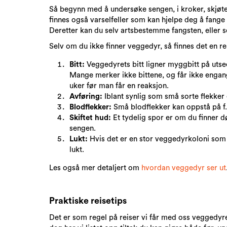
Så begynn med å undersøke sengen, i kroker, skjøte
finnes også varselfeller som kan hjelpe deg å fange
Deretter kan du selv artsbestemme fangsten, eller se
Selv om du ikke finner veggedyr, så finnes det en 
Bitt:
Veggedyrets bitt ligner myggbitt på utseen
Mange merker ikke bittene, og får ikke engang 
uker før man får en reaksjon.
Avføring:
Iblant synlig som små sorte flekker 
Blodflekker:
Små blodflekker kan oppstå på f.e
Skiftet hud:
Et tydelig spor er om du finner 
sengen.
Lukt:
Hvis det er en stor veggedyrkoloni som h
lukt.
Les også mer detaljert om
hvordan veggedyr ser ut
Praktiske reisetips
Det er som regel på reiser vi får med oss veggedyr