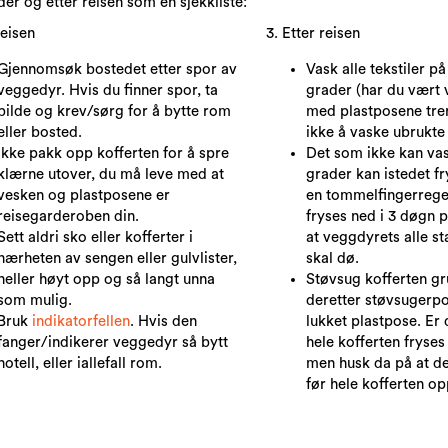
der og etter reisen som en sjekkliste:
reisen
3. Etter reisen
Gjennomsøk bostedet etter spor av
Vask alle tekstiler p
veggedyr. Hvis du finner spor, ta
grader (har du vært 
bilde og krev/sørg for å bytte rom
med plastposene tre
eller bosted.
ikke å vaske ubrukte 
Ikke pakk opp kofferten for å spre
Det som ikke kan va
klærne utover, du må leve med at
grader kan istedet f
vesken og plastposene er
en tommelfingerregel
reisegarderoben din.
fryses ned i 3 døgn p
Sett aldri sko eller kofferter i
at veggdyrets alle st
nærheten av sengen eller gulvlister,
skal dø.
heller høyt opp og så langt unna
Støvsug kofferten gr
som mulig.
deretter støvsugerpo
Bruk
indikatorfellen
. Hvis den
lukket plastpose.
Er 
fanger/indikerer veggedyr så bytt
hele kofferten fryses
hotell, eller iallefall rom.
men husk da på at det
før hele kofferten op