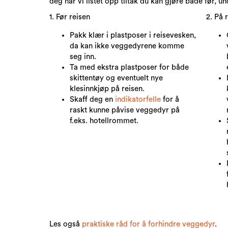
deg har vi listet opp tiltak du kan gjøre både før, un
1. Før reisen
2. På 
Pakk klær i plastposer i reisevesken,
da kan ikke veggedyrene komme
seg inn.
Ta med ekstra plastposer for både
skittentøy og eventuelt nye
klesinnkjøp på reisen.
Skaff deg en
indikatorfelle
for å
raskt kunne påvise veggedyr på
f.eks. hotellrommet.
Les også
praktiske råd for å forhindre veggedyr
.