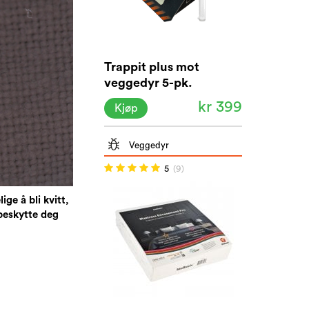
Trappit plus mot
veggedyr 5-pk.
kr 399
Kjøp
Veggedyr
5
(9)
ge å bli kvitt,
 beskytte deg