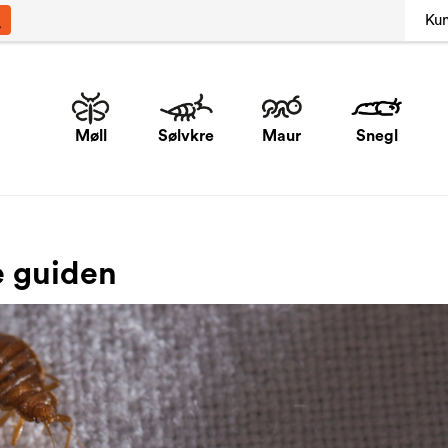
Ku
Møll
Sølvkre
Maur
Snegl
e guiden