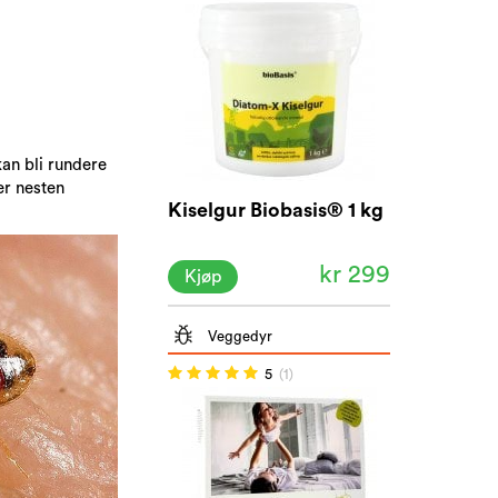
kan bli rundere
er nesten
Kiselgur Biobasis® 1 kg
kr 299
Kjøp
Veggedyr
5
(1)