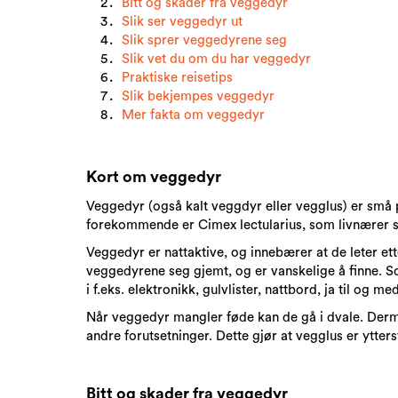
Bitt og skader fra veggedyr
Slik ser veggedyr ut
S
lik sprer veggedyrene seg
Slik vet du om du har veggedyr
P
raktiske reisetips
S
lik bekjempes veggedyr
Mer fakta om veggedyr
Kort om veggedyr
Veggedyr (også kalt veggdyr eller vegglus) er små p
forekommende er Cimex lectularius, som livnærer s
Veggedyr er nattaktive, og innebærer at de leter et
veggedyrene seg gjemt, og er vanskelige å finne. S
i f.eks. elektronikk, gulvlister, nattbord, ja til og me
Når veggedyr mangler føde kan de gå i dvale.
Derme
andre forutsetninger. Dette gjør at vegglus er ytterst
Bitt og skader fra veggedyr