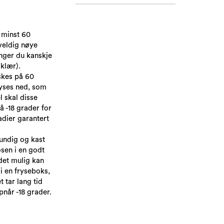
å minst 60
veldig nøye
nger du kanskje
klær).
skes på 60
ryses ned, som
 skal disse
å -18 grader for
adier garantert
undig og kast
sen i en godt
det mulig kan
 i en fryseboks,
 tar lang tid
pnår -18 grader.