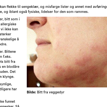
kan flekke til sengeklær, og misfarge lister og annet med avføring
, og iblant også fysiske, lidelser for den som rammes.
r, bitt som i
 allergiske
vi ikke kan
sterker
vanskelige å
edre.
er. Bittene
m f.eks.
s bitt fra
gs en blodåre
huden. Det
n klynge.
synlige,
dligere har
Bilde:
Bitt fra veggedyr
ke funnet
mennesker. Så