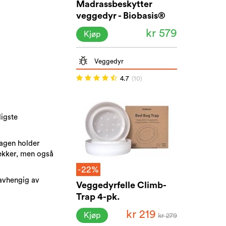
Madrassbeskytter
veggedyr - Biobasis®
kr 579
Kjøp
Veggedyr
4.7
(10)
ligste
dagen holder
rekker, men også
-22%
 avhengig av
Veggedyrfelle Climb-
Trap 4-pk.
kr 219
Kjøp
kr 279