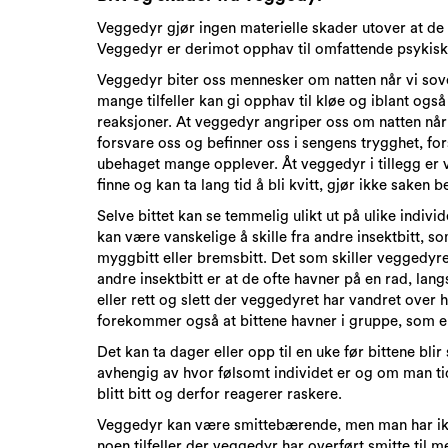
Veggedyr gjør ingen materielle skader utover at de 
Veggedyr er derimot opphav til omfattende psykiske
Veggedyr biter oss mennesker om natten når vi sove
mange tilfeller kan gi opphav til kløe og iblant også
reaksjoner. At veggedyr angriper oss om natten når 
forsvare oss og befinner oss i sengens trygghet, for
ubehaget mange opplever. Åt veggedyr i tillegg er 
finne og kan ta lang tid å bli kvitt, gjør ikke saken b
Selve bittet kan se temmelig ulikt ut på ulike individ
kan være vanskelige å skille fra andre insektbitt, so
myggbitt eller bremsbitt. Det som skiller veggedyret
andre insektbitt er at de ofte havner på en rad, lan
eller rett og slett der veggedyret har vandret over 
forekommer også at bittene havner i gruppe, som e
Det kan ta dager eller opp til en uke før bittene blir 
avhengig av hvor følsomt individet er og om man ti
blitt bitt og derfor reagerer raskere.
Veggedyr kan være smittebærende, men man har ik
noen tilfeller der veggedyr har overført smitte til 