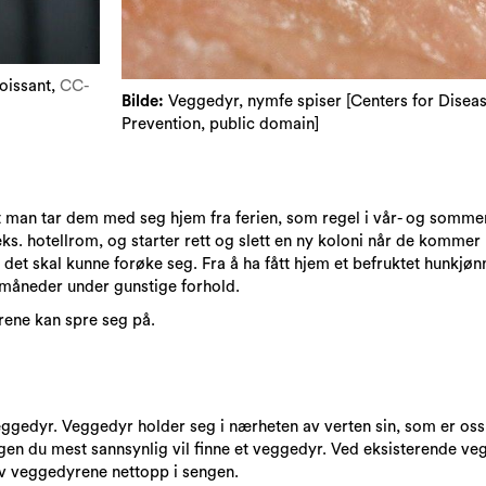
oissant,
CC-
Bilde:
Veggedyr, nymfe spiser [Centers for Disea
Prevention, public domain]
t man tar dem med seg hjem fra ferien, som regel i vår- og somm
ks. hotellrom, og starter rett og slett en ny koloni når de kommer 
et skal kunne forøke seg. Fra å ha fått hjem et befruktet hunkjønn
 måneder under gunstige forhold.
rene kan spre seg på.
eggedyr. Veggedyr holder seg i nærheten av verten sin, som er os
engen du mest sannsynlig vil finne et veggedyr. Ved eksisterende 
av veggedyrene nettopp i sengen.