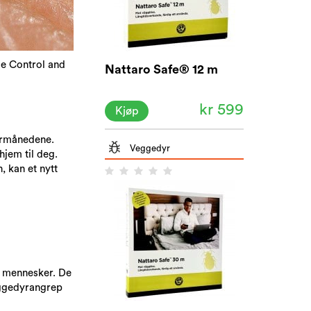
se Control and
Nattaro Safe® 12 m
kr 599
Kjøp
ermånedene.
Veggedyr
hjem til deg.
, kan et nytt
s mennesker. De
veggedyrangrep