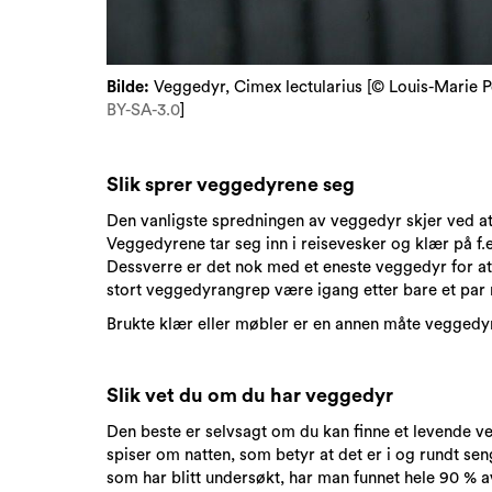
Bilde:
Veggedyr, Cimex lectularius [© Louis-Marie P
BY-SA-3.0
]
Slik sprer veggedyrene seg
Den vanligste spredningen av veggedyr skjer ved a
Veggedyrene tar seg inn i reisevesker og klær på f.e
Dessverre er det nok med et eneste veggedyr for at d
stort veggedyrangrep være igang etter bare et par
Brukte klær eller møbler er en annen måte veggedy
Slik vet du om du har veggedyr
Den beste er selvsagt om du kan finne et levende v
spiser om natten, som betyr at det er i og rundt s
som har blitt undersøkt, har man funnet hele 90 % 