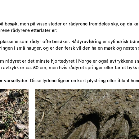
på besøk, men på visse steder er rådyrene fremdeles sky, og da k
rene rådyrene etterlater er:
 plassene som rådyr ofte besøker. Rådyravføring er sylindrisk b
øringen i små hauger, og er den fersk vil den ha en mørk og nesten 
om rådyret er det minste hjortedyret i Norge er også avtrykkene s
avtrykk er ca. 50 cm, men hvis rådyret springer eller tar et byks s
ler varsellyder. Disse lydene ligner en kort plystring eller iblant hun