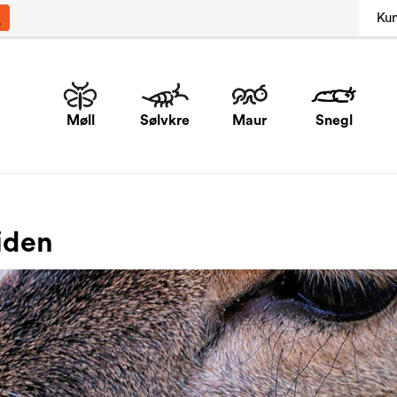
Ku
Møll
Sølvkre
Maur
Snegl
iden