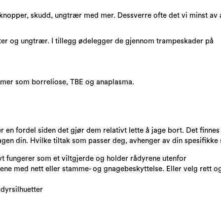
 knopper, skudd, ungtrær med mer. Dessverre ofte det vi minst av al
ter og ungtrær. I tillegg ødelegger de gjennom trampeskader på
mmer som borreliose, TBE og anaplasma.
en fordel siden det gjør dem relativt lette å jage bort. Det finne
hagen din. Hvilke tiltak som passer deg, avhenger av din spesifikke 
ivt fungerer som et viltgjerde og holder rådyrene utenfor
ne med nett eller stamme- og gnagebeskyttelse. Eller velg rett og
vdyrsilhuetter