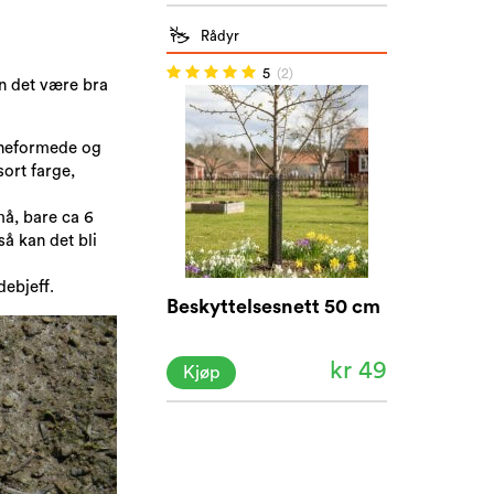
Rådyr
5
(2)
an det være bra
ønneformede og
sort farge,
må, bare ca 6
å kan det bli
debjeff.
Beskyttelsesnett 50 cm
kr 49
Kjøp