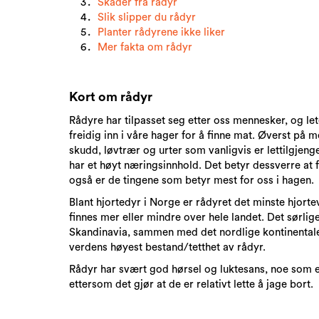
Skader fra rådyr
Slik slipper du rådyr
Planter rådyrene ikke liker
Mer fakta om rådyr
Kort om rådyr
Rådyre har tilpasset seg etter oss mennesker, og le
freidig inn i våre hager for å finne mat. Øverst på 
skudd, løvtrær og urter som vanligvis er lettilgjen
har et høyt næringsinnhold. Det betyr dessverre at 
også er de tingene som betyr mest for oss i hagen.
Blant hjortedyr i Norge er rådyret det minste hjortev
finnes mer eller mindre over hele landet. Det sørlig
Skandinavia, sammen med det nordlige kontinental
verdens høyest bestand/tetthet av rådyr.
Rådyr har svært god hørsel og luktesans, noe som e
ettersom det gjør at de er relativt lette å jage bort.