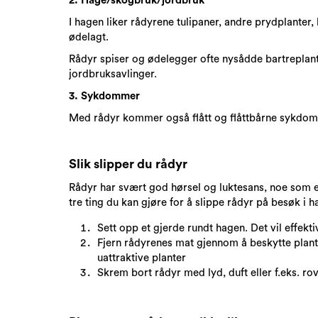
2. Hage/skogbruk/jordbruk
I hagen liker rådyrene tulipaner, andre prydplanter,
ødelagt.
Rådyr spiser og ødelegger ofte nysådde bartreplan
jordbruksavlinger.
3. Sykdommer
Med rådyr kommer også flått og flåttbårne sykdo
Slik slipper du rådyr
Rådyr har svært god hørsel og luktesans, noe som er 
tre ting du kan gjøre for å slippe rådyr på besøk i 
Sett opp et gjerde rundt hagen. Det vil effekt
Fjern rådyrenes mat gjennom å beskytte plante
uattraktive planter
Skrem bort rådyr med lyd, duft eller f.eks. ro