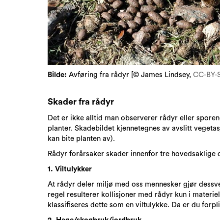
Bilde:
Avføring fra rådyr [© James Lindsey,
CC-BY-S
Skader fra rådyr
Det er ikke alltid man observerer rådyr eller spore
planter. Skadebildet kjennetegnes av avslitt vegeta
kan bite planten av).
Rådyr forårsaker skader innenfor tre hovedsaklige
1. Viltulykker
At rådyr deler miljø med oss mennesker gjør dessver
regel resulterer kollisjoner med rådyr kun i materie
klassifiseres dette som en viltulykke. Da er du forpli