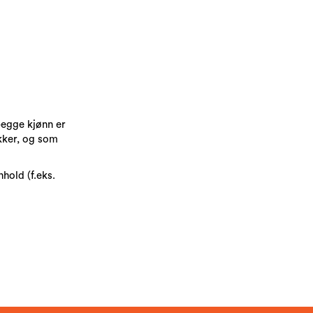
begge kjønn er
kker, og som
hold (f.eks.