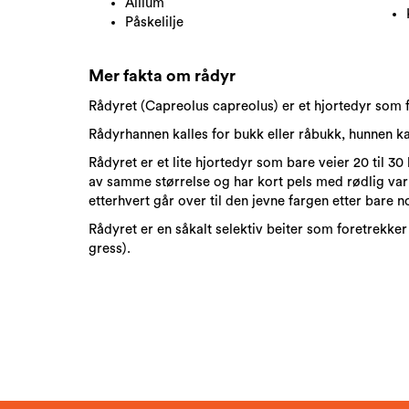
Allium
Påskelilje
Mer fakta om rådyr
Rådyret (Capreolus capreolus) er et hjortedyr som 
Rådyrhannen kalles for bukk eller råbukk, hunnen kalle
Rådyret er et lite hjortedyr som bare veier 20 til 
av samme størrelse og har kort pels med rødlig var
etterhvert går over til den jevne fargen etter bare n
Rådyret er en såkalt selektiv beiter som foretrekke
gress).