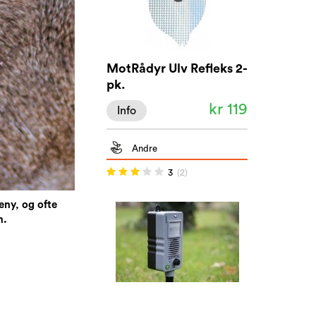
MotRådyr Ulv Refleks 2-
pk.
kr 119
Info
Andre
3
(2)
eny, og ofte
n.