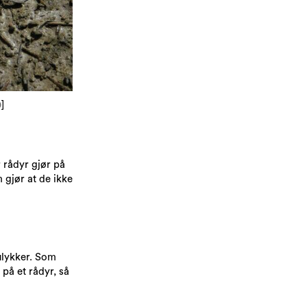
0
]​
 rådyr gjør på
 gjør at de ikke
 ulykker. Som
 på et rådyr, så