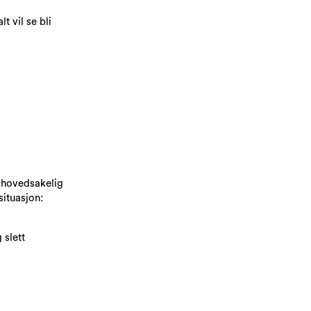
t vil se bli
s hovedsakelig
situasjon:
 slett