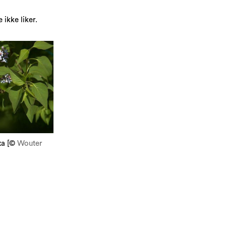
 ikke liker.
xa [©
Wouter