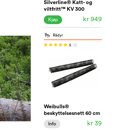
Silverline® Katt- og
viltfritt™ KV 300
kr 949
Kjøp
Rådyr
5
(3)
Weibulls®
beskyttelsesnett 60 cm
kr 39
Info