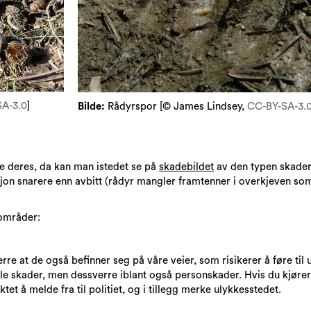
A-3.0
]​
Bilde:
Rådyrspor [© James Lindsey,
CC-BY-SA-3.
ne deres, da kan man istedet se på
skadebildet
av den typen skader
sjon snarere enn avbitt (rådyr mangler framtenner i overkjeven som
 områder:
re at de også befinner seg på våre veier, som risikerer å føre til
lle skader, men dessverre iblant også personskader. Hvis du kjører
ktet å melde fra til politiet, og i tillegg merke ulykkesstedet.