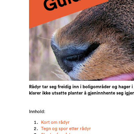
Rådyr tar seg freidig inn i boligområder og hager i
klarer ikke utsatte planter å gjeninnhente seg igj
Innhold:
Kort om rådyr
Tegn og spor etter rådyr