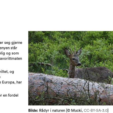
ter seg gjerne
menyen står
gelig og som
favorittmaten
iltet, og
e
e Europa, har
r en fordel
Bilde:
Rådyr i naturen [© Mucki,
CC-BY-SA-3.0
]