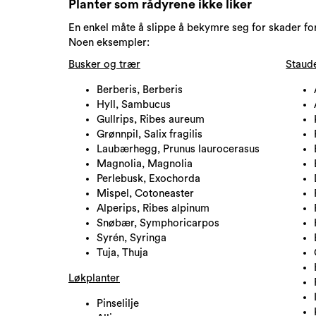
Planter som rådyrene ikke liker
En enkel måte å slippe å bekymre seg for skader forå
Noen eksempler:
Busker og trær
​Staud
Berberis, Berberis
Hyll, Sambucus
Gullrips, Ribes aureum
Grønnpil, Salix fragilis
Laubærhegg, Prunus laurocerasus
Magnolia, Magnolia
Perlebusk, Exochorda
Mispel, Cotoneaster
Alperips, Ribes alpinum
Snøbær, Symphoricarpos
Syrén, Syringa
Tuja, Thuja
Løkplanter
Pinselilje