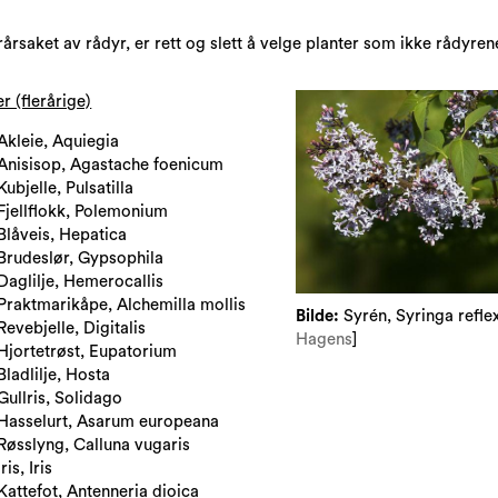
rsaket av rådyr, er rett og slett å velge planter som ikke rådyrene
er (flerårige)
Akleie, Aquiegia
Anisisop, Agastache foenicum
Kubjelle, Pulsatilla
Fjellflokk, Polemonium
Blåveis, Hepatica
Brudeslør, Gypsophila
Daglilje, Hemerocallis
Praktmarikåpe, Alchemilla mollis
Bilde:
Syrén, Syringa refle
Revebjelle, Digitalis
Hagens
]
Hjortetrøst, Eupatorium
Bladlilje, Hosta
Gullris, Solidago
Hasselurt, Asarum europeana
Røsslyng, Calluna vugaris
Iris, Iris
Kattefot, Antenneria dioica