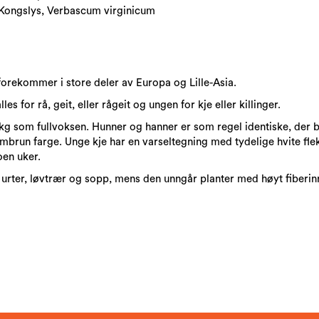
Kongslys, Verbascum virginicum
forekommer i store deler av Europa og Lille-Asia.
s for rå, geit, eller rågeit og ungen for kje eller killinger.
30 kg som fullvoksen. Hunner og hanner er som regel identiske, der 
mbrun farge. Unge kje har en varseltegning med tydelige hvite fle
oen uker.
r urter, løvtrær og sopp, mens den unngår planter med høyt fiberinn